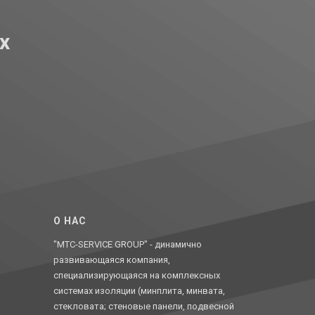
х
O НАС
"MTC-SERVICE GROUP" - динамично
развивающаяся компания,
специализирующаяся на комплексных
системах изоляции (минплита, минвата,
стекловата; стеновые панели, подвесной