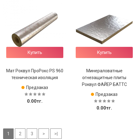
Купить
Купить
Мат Роквул ПроРокс PS 960
Минераловатные
техническая изоляция
огнезащитные плиты
Роквул ФАЙЕР БАТТС
Предзаказ
Предзаказ
0.00тг.
0.00тг.
1
2
3
>
>|