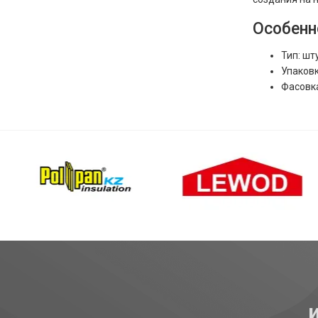
Особенн
Тип: шт
Упаков
Фасовка