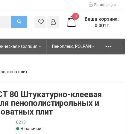
Регистрация
0
Ваша корзина:
0.00тг.
ническая изоляция
Пеноплекс, POLPAN
ловатных плит
 CT 80 Штукатурно-клеевая
ля пенополистирольных и
оватных плит
0213
В наличии