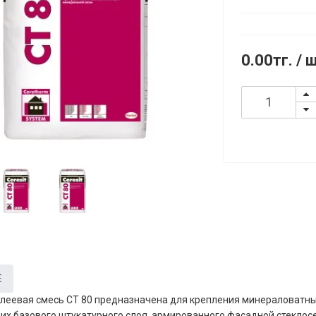
0.00тг.
/ 
Е
леевая смесь CT 80 предназначена для крепления минераловатны
них базового штукатурного слоя, армированного фасадной стеклосе