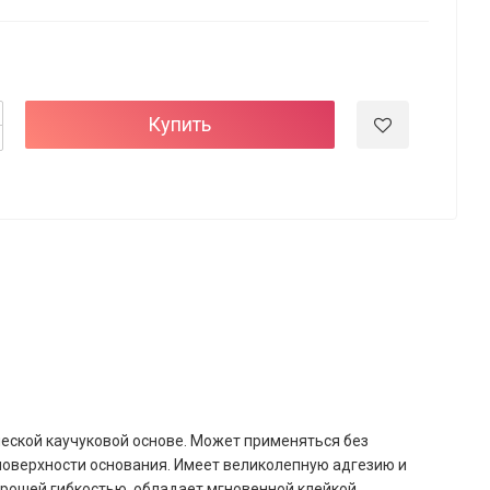
Купить
ской каучуковой основе. Может применяться без
поверхности основания. Имеет великолепную адгезию и
орошей гибкостью, обладает мгновенной клейкой