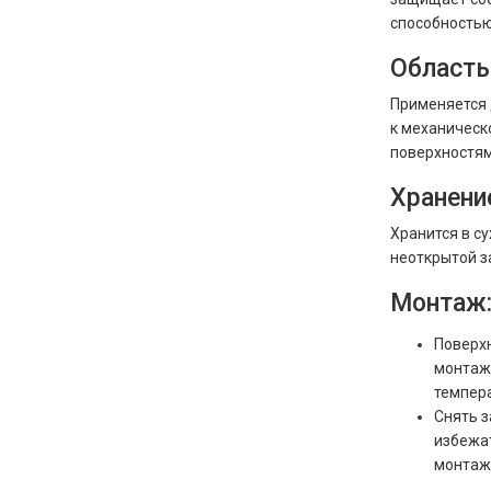
способностью,
Область
Применяется 
к механическ
поверхностям
Хранени
Хранится в с
неоткрытой з
Монтаж
Поверхн
монтажн
темпера
Снять з
избежат
монтаже