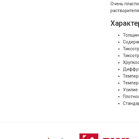
Очень пласти
растворителя
Характе
Толщина
Содержа
Тиксотр
Тиксотр
Хрупкос
Диффузи
Темпера
Темпера
Усилие 
Плотнос
Станда