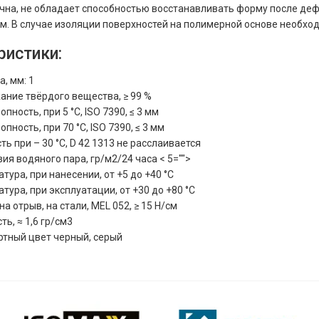
чна, не обладает способностью восстанавливать форму после деф
м. В случае изоляции поверхностей на полимерной основе необхо
ристики:
, мм: 1
ние твёрдого вещества, ≥ 99 %
опность, при 5 °C, ISO 7390, ≤ 3 мм
опность, при 70 °C, ISO 7390, ≤ 3 мм
ть при – 30 °C, D 42 1313 не расслаивается
я водяного пара, гр/м2/24 часа < 5="">
тура, при нанесении, от +5 до +40 °C
тура, при эксплуатации, от +30 до +80 °C
на отрыв, на стали, MEL 052, ≥ 15 H/см
ть, ≈ 1,6 гр/см3
ртный цвет черный, серый