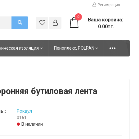
Регистрация
0
Ваша корзина:
0.00тг.
ническая изоляция
Пеноплекс, POLPAN
ронняя бутиловая лента
ь::
Роквул
0161
В наличии