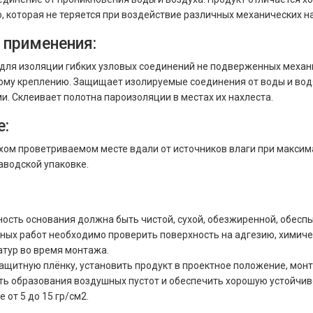
 которая не теряется при воздействие различных механических наг
 применения:
для изоляции гибких узловых соединений не подверженных механ
ому креплению. Защищает изолируемые соединения от воды и во
и. Склеивает полотна пароизоляции в местах их нахлеста.
е:
ухом проветриваемом месте вдали от источников влаги при максима
аводской упаковке.
:
ость основания должна быть чистой, сухой, обезжиренной, обесп
ых работ необходимо проверить поверхность на адгезию, химичес
тур во время монтажа.
ащитную плёнку, установить продукт в проектное положение, мон
ь образования воздушных пустот и обеспечить хорошую устойчив
 от 5 до 15 гр/см2.