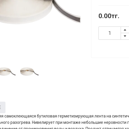
0.00тг.
Е
я самоклеющаяся бутиловая герметизирующая лента на синтетиче
ного разогрева. Нивелирует при монтаже небольшие неровности 
динение от проникновения воды и воздуха. Продукт отличается х