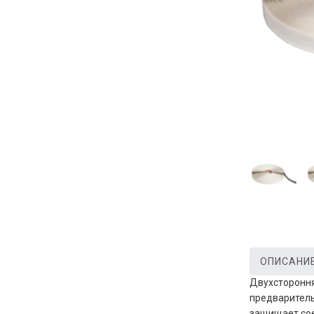
ОПИСАНИ
Двухстороння
предваритель
защищает сое