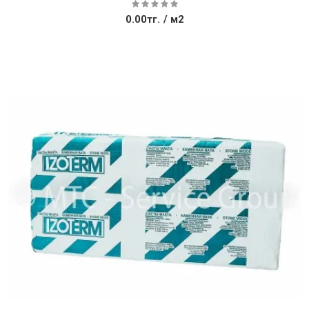
0.00тг.
/ м2