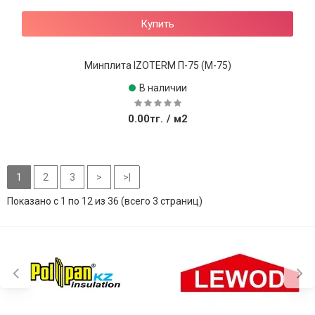
Купить
Минплита IZOTERM П-75 (М-75)
В наличии
0.00тг.
/ м2
1
2
3
>
>|
Показано с 1 по 12 из 36 (всего 3 страниц)