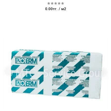
0.00тг.
/ м2