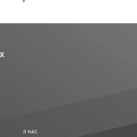
х
O НАС