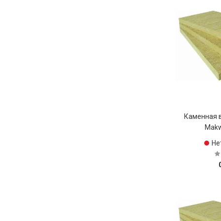
Каменная 
Makw
Не