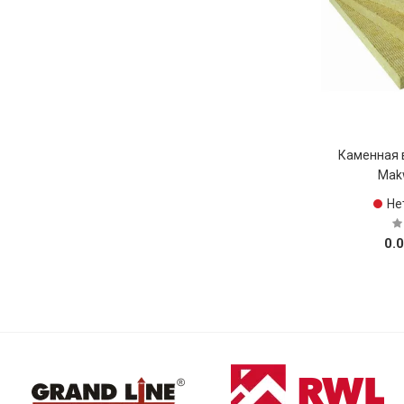
Каменная 
Mak
Не
0.0