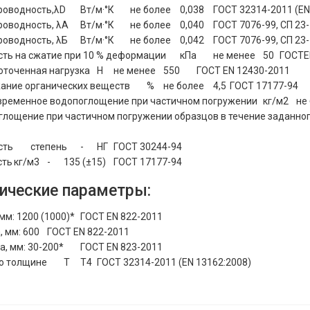
роводность,λD
Вт/м·°К
не более
0,038
ГОСТ 32314-2011 (EN
роводность, λА
Вт/м·°К
не более
0,040
ГОСТ 7076-99, СП 23
роводность, λБ
Вт/м·°К
не более
0,042
ГОСТ 7076-99, СП 23
сть на сжатие при 10 % деформации
кПа
не менее
50
ГОСТE
оточенная нагрузка
Н
не менее
550
ГОСТ EN 12430-2011
ание органических веществ
%
не более
4,5
ГОСТ 17177-94
временное водопоглощение при частичном погружении
кг/м2
не
глощение при частичном погружении образцов в течение заданно
сть
степень
-
НГ
ГОСТ 30244-94
сть
кг/м3
-
135 (±15)
ГОСТ 17177-94
ические параметры:
мм: 1200 (1000)*
ГОСТ EN 822-2011
 мм: 600
ГОСТ EN 822-2011
, мм: 30-200*
ГОСТ EN 823-2011
по толщине
Т
Т4
ГОСТ 32314-2011 (EN 13162:2008)