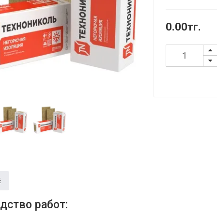
0.00тг.
Е
дство работ: