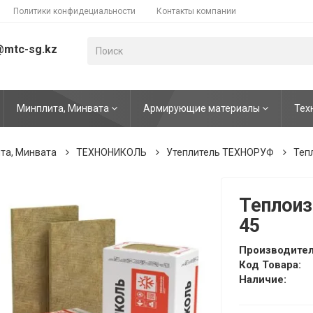
Политики конфидециальности
Контакты компании
@mtc-sg.kz
Минплита, Минвата
Армирующие материалы
Тех
та, Минвата
ТЕХНОНИКОЛЬ
Утеплитель ТЕХНОРУФ
Теп
Теплоиз
45
Производител
Код Товара:
Наличие: