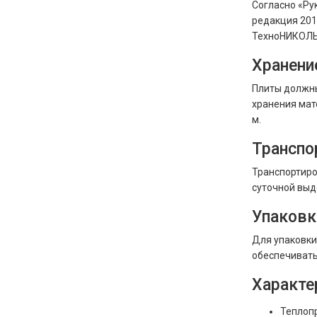
Согласно «Ру
редакция 201
ТехноНИКОЛЬ
Хранени
Плиты должны
хранения мат
м.
Транспо
Транспортиро
суточной выд
Упаковк
Для упаковки
обеспечивать
Характе
Теплоп