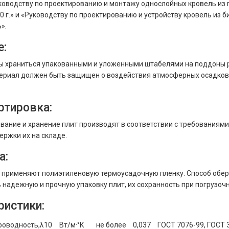
ководству по проектированию и монтажу однослойных кровель из
0 г.» и «Руководству по проектированию и устройству кровель и
».
е:
 храниться упакованными и уложенными штабелями на поддоны ра
ериал должен быть защищен о воздействия атмосферных осадков.
ртировка:
вание и хранение плит производят в соответствии с требованиями
ержки их на складе.
а:
 применяют полиэтиленовую термоусадочную пленку. Способ обе
 надежную и прочную упаковку плит, их сохранность при погрузочн
ристики:
роводность,λ10
Вт/м·°К
не более
0,037
ГОСТ 7076-99, ГОСТ 