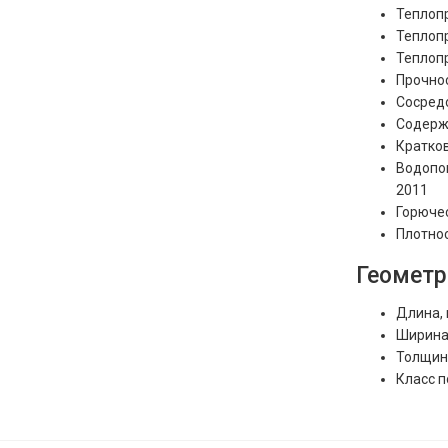
Теплоп
Теплоп
Теплоп
Прочно
Сосред
Содерж
Кратко
Водопо
2011
Горюче
Плотно
Геометр
Длина, 
Ширина,
Толщина
Класс 