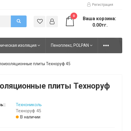
Регистрация
0
Ваша корзина:
0.00тг.
ническая изоляция
Пеноплекс, POLPAN
лоизоляционные плиты Техноруф 45
оляционные плиты Техноруф
ь::
Технониколь
Техноруф 45
В наличии