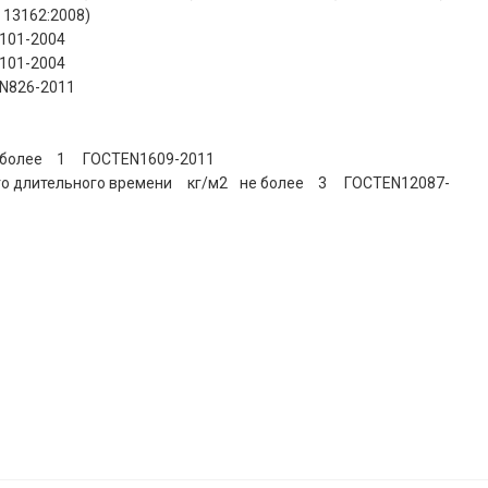
 13162:2008)
-101-2004
-101-2004
N826-2011
 более
1
ГОСТEN1609-2011
го длительного времени
кг/м2
не более
3
ГОСТEN12087-