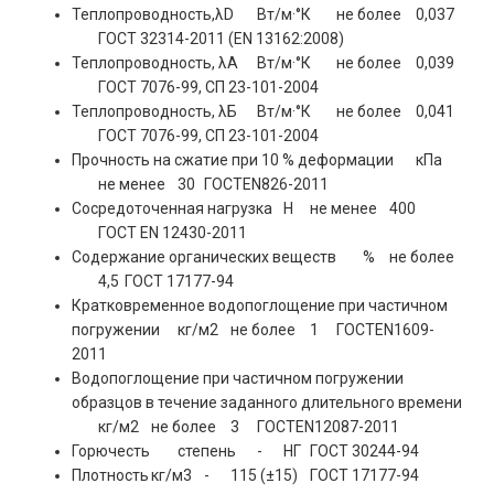
Теплопроводность,λD
Вт/м·°К
не более
0,037
ГОСТ 32314-2011 (EN 13162:2008)
Теплопроводность, λА
Вт/м·°К
не более
0,039
ГОСТ 7076-99, СП 23-101-2004
Теплопроводность, λБ
Вт/м·°К
не более
0,041
ГОСТ 7076-99, СП 23-101-2004
Прочность на сжатие при 10 % деформации
кПа
не менее
30
ГОСТEN826-2011
Сосредоточенная нагрузка
Н
не менее
400
ГОСТ EN 12430-2011
Содержание органических веществ
%
не более
4,5
ГОСТ 17177-94
Кратковременное водопоглощение при частичном
погружении
кг/м2
не более
1
ГОСТEN1609-
2011
Водопоглощение при частичном погружении
образцов в течение заданного длительного времени
кг/м2
не более
3
ГОСТEN12087-2011
Горючесть
степень
-
НГ
ГОСТ 30244-94
Плотность
кг/м3
-
115 (±15)
ГОСТ 17177-94