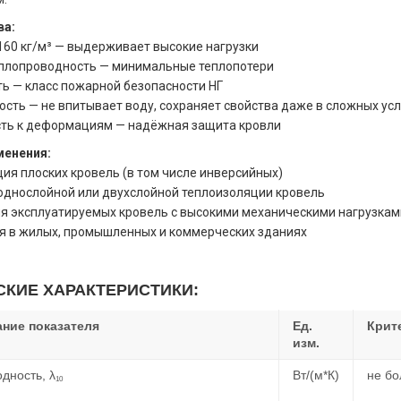
ва:
160 кг/м³ — выдерживает высокие нагрузки
плопроводность — минимальные теплопотери
ь — класс пожарной безопасности НГ
ость — не впитывает воду, сохраняет свойства даже в сложных ус
ть к деформациям — надёжная защита кровли
менения:
ция плоских кровель (в том числе инверсийных)
 однослойной или двухслойной теплоизоляции кровель
ля эксплуатируемых кровель с высокими механическими нагрузкам
ся в жилых, промышленных и коммерческих зданиях
СКИЕ ХАРАКТЕРИСТИКИ:
ние показателя
Ед.
Крит
изм.
дность, λ
Вт/(м*К)
не бо
10