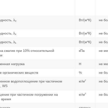
дность, λ
Вт/(м*К)
не бо
D
дность, λ
Вт/(м*К)
не бо
А
дность, λ
Вт/(м*К)
не бо
Б
на сжатие при 10% относительной
кПа
не м
ии
енная нагрузка
Н
не м
 органических веществ
%
не бо
2
енное водопоглощение при частичном
кг/м
не бо
и, WS
2
ение при частичном погружении на
кг/м
не бо
е время
ючести
степень
-