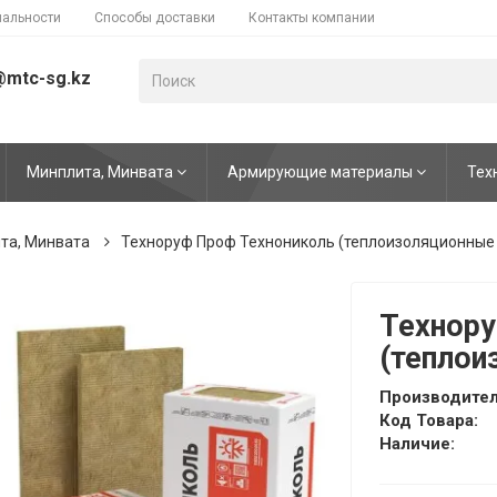
иальности
Способы доставки
Контакты компании
@mtc-sg.kz
Минплита, Минвата
Армирующие материалы
Тех
та, Минвата
Техноруф Проф Технониколь (теплоизоляционные
Технору
(теплои
Производител
Код Товара:
Наличие: