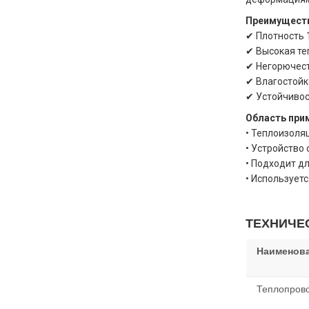
Преимущест
✔ Плотность 
✔ Высокая те
✔ Негорючест
✔ Влагостойк
✔ Устойчивос
Область при
• Теплоизоля
• Устройство
• Подходит д
• Использует
ТЕХНИЧЕ
Наименова
Теплопрово