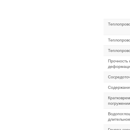
Теплопрово
Теплопрово
Теплопрово
Прочность 
деформац
Сосредоточ
Содержание
Кратковрем
погружени
Водопоглощ
длительно
Группа гор