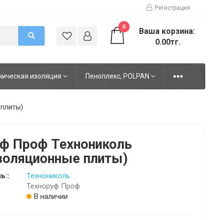
Регистрация
0
Ваша корзина:
0.00тг.
ническая изоляция
Пеноплекс, POLPAN
 плиты)
ф Проф Технониколь
золяционные плиты)
ь::
Технониколь
Техноруф Проф
В наличии