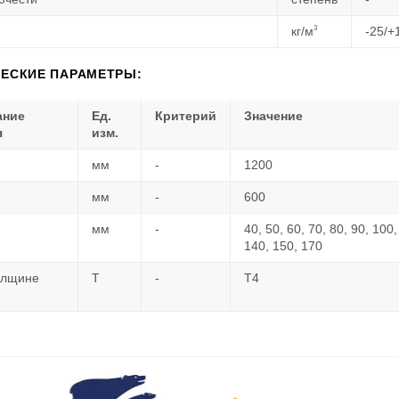
3
кг/м
-25/+
ЕСКИЕ ПАРАМЕТРЫ:
ание
Ед.
Критерий
Значение
я
изм.
мм
-
1200
мм
-
600
мм
-
40, 50, 60, 70, 80, 90, 100,
140, 150, 170
олщине
Т
-
Т4