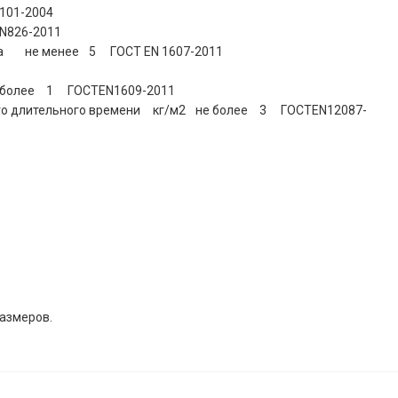
-101-2004
N826-2011
а
не менее
5
ГОСТ EN 1607-2011
 более
1
ГОСТEN1609-2011
го длительного времени
кг/м2
не более
3
ГОСТEN12087-
азмеров.