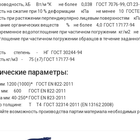
роводность, λБ
Вт/м·°К
не более
0,038
ГОСТ 7076-99, СП 23
сть на сжатие при 10 % деформации
кПа
не менее
10
ГОСТE
сть при растяжении перпендикулярно лицевым поверхностям
кП
ание органических веществ
%
не более
4,0
ГОСТ 17177-94
временное водопоглощение при частичном погружении
кг/м2
не
глощение при частичном погружении образцов в течение заданно
сть
степень
-
НГ
ГОСТ 30244-94
сть
кг/м3
-
75 (±7)
ГОСТ 17177-94
ические параметры:
м: 1200 (1000)*
ГОСТ EN 822-2011
 мм:
600
ГОСТ EN 822-2011
 мм: 40-250*
ГОСТ EN 823-2011
о толщине:
Т
Т4
ГОСТ 32314-2011 (EN 13162:2008)
няйте возможность производства партии материала необходимых р