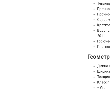
Теплоп
Прочно
Прочно
Содерж
Кратко
Водопо
2011
Горюче
Плотно
Геометр
Длина м
Ширина
Толщина
Класс п
* Уточ