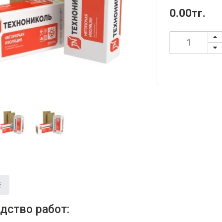
0.00тг.
Е
дство работ: