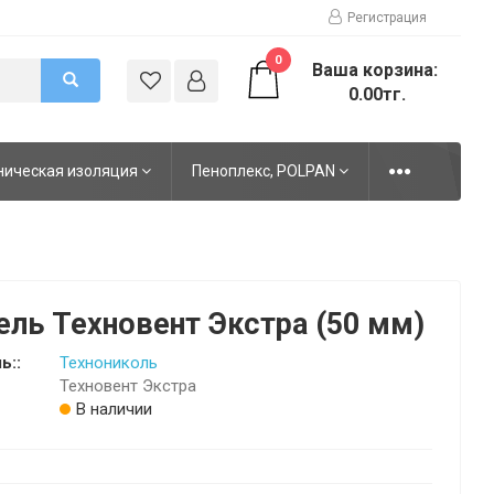
Регистрация
0
Ваша корзина:
0.00тг.
ническая изоляция
Пеноплекс, POLPAN
ель Техновент Экстра (50 мм)
ь::
Технониколь
Техновент Экстра
В наличии