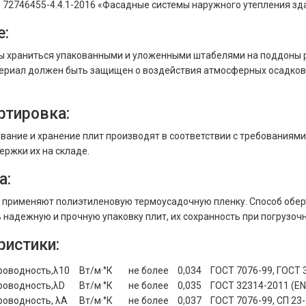
 72746455-4.4.1-2016 «Фасадные системы наружного утепления зд
е:
 храниться упакованными и уложенными штабелями на поддоны ра
ериал должен быть защищен о воздействия атмосферных осадков.
ртировка:
вание и хранение плит производят в соответствии с требованиями
ержки их на складе.
а:
 применяют полиэтиленовую термоусадочную пленку. Способ обе
 надежную и прочную упаковку плит, их сохранность при погрузочн
ристики:
роводность,λ10
Вт/м·°К
не более
0,034
ГОСТ 7076-99, ГОСТ 
роводность,λD
Вт/м·°К
не более
0,035
ГОСТ 32314-2011 (EN
роводность, λА
Вт/м·°К
не более
0,037
ГОСТ 7076-99, СП 23