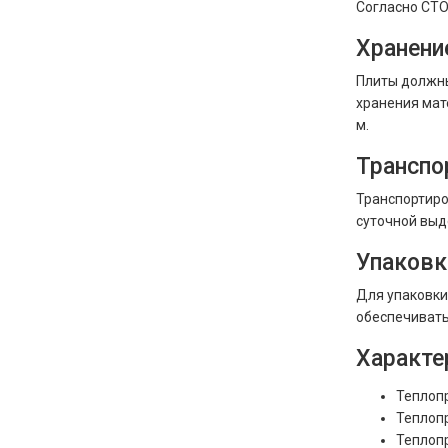
Согласно СТО
Хранени
Плиты должны
хранения мат
м.
Транспо
Транспортиро
суточной выд
Упаковк
Для упаковки
обеспечивать
Характе
Теплоп
Теплоп
Теплоп