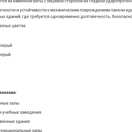
тся из каменной ваты с лицевой стороной из гладкой ударопрочной
очности и устойчивости к механическим повреждениям панели ид
ых зданий, где требуется одновременно долговечность, безопасно
азных цветах:
-серый
серый
менения:
вные залы
и учебные заведения
венные здания
ункциональные залы