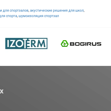
и для спортзалов
,
акустические решения для школ
,
для спорта
,
шумоизоляция спортзал
х