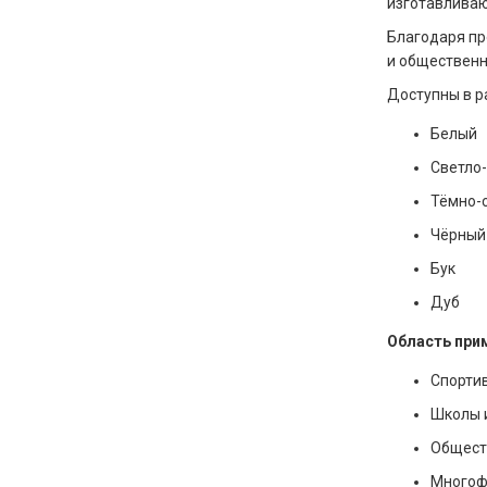
изготавливаю
Благодаря пр
и общественн
Доступны в р
Белый
Светло
Тёмно-
Чёрный
Бук
Дуб
Область при
Спорти
Школы 
Общест
Многоф