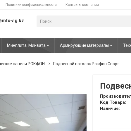
Политики конфидециальности
Контакты компании
@mtc-sg.kz
Минплита, Минвата
Армирующие материалы
Тех
ческие панели РОКФОН
Подвесной потолок Рокфон Спорт
Подвесн
Производител
Код Товара:
Наличие: