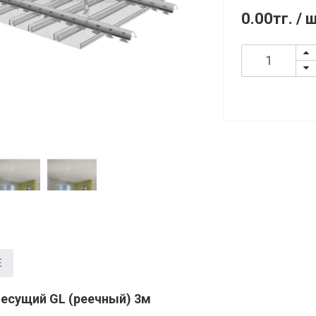
0.00тг.
/ 
Е
есущий GL (реечный) 3м