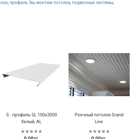
олок
,
профиль 3м
,
монтаж потолка
,
подвесные системы
,
S - профиль GL 100х3000
Реечный потолок Grand
белый, AL
Line
0.00тг.
0.00тг.