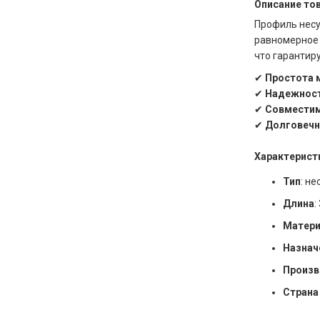
Описание тов
Профиль несу
равномерное 
что гарантир
✔
Простота 
✔
Надежност
✔
Совмести
✔
Долговечн
Характерист
Тип
: н
Длина
:
Матер
Назнач
Произв
Страна