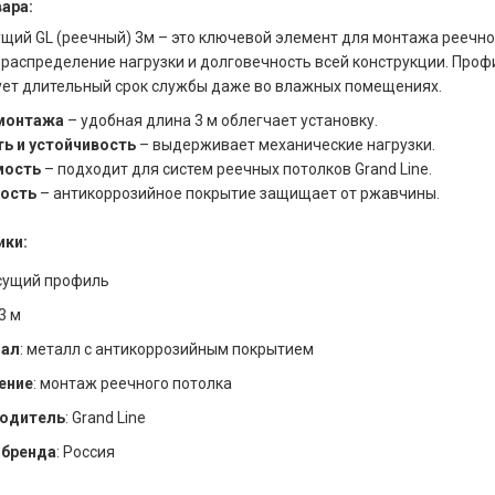
ара:
щий GL (реечный) 3м – это ключевой элемент для монтажа реечно
распределение нагрузки и долговечность всей конструкции. Профил
ует длительный срок службы даже во влажных помещениях.
монтажа
– удобная длина 3 м облегчает установку.
ь и устойчивость
– выдерживает механические нагрузки.
мость
– подходит для систем реечных потолков Grand Line.
ость
– антикоррозийное покрытие защищает от ржавчины.
ики:
есущий профиль
 3 м
иал
: металл с антикоррозийным покрытием
ение
: монтаж реечного потолка
одитель
: Grand Line
 бренда
: Россия