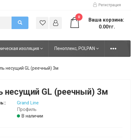
Регистрация
0
Ваша корзина:
0.00тг.
ническая изоляция
Пеноплекс, POLPAN
ь несущий GL (реечный) 3м
 несущий GL (реечный) 3м
ь::
Grand Line
Профиль
В наличии