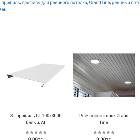
 профиль
,
профиль для реечного потолка
,
Grand Line
,
реечный пот
еек
S - профиль GL 100х3000
Реечный потолок Grand
белый, AL
Line
0.00тг.
0.00тг.