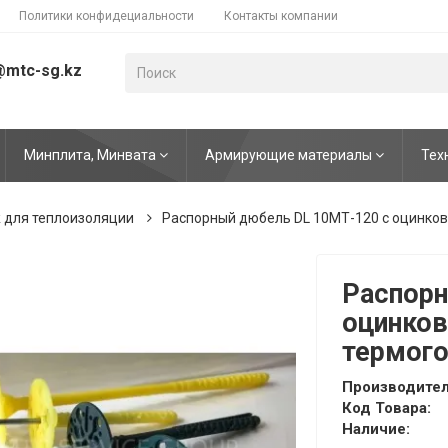
Политики конфидециальности
Контакты компании
@mtc-sg.kz
Минплита, Минвата
Армирующие материалы
Тех
 для теплоизоляции
Распорный дюбель DL 10МТ-120 с оцинков
Распорн
оцинков
термог
Производител
Код Товара:
Наличие: