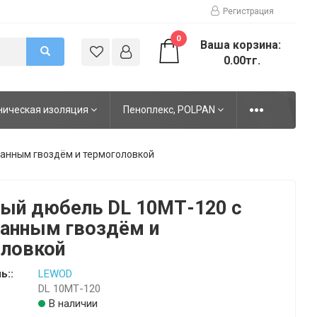
Регистрация
0
Ваша корзина:
0.00тг.
ническая изоляция
Пеноплекс, POLPAN
анным гвоздём и термоголовкой
ый дюбель DL 10МТ-120 с
анным гвоздём и
оловкой
ь::
LEWOD
DL 10МТ-120
В наличии