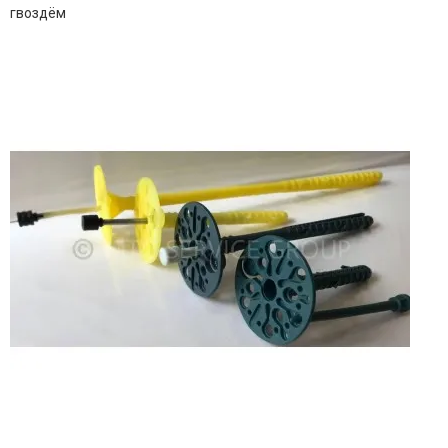
гвоздём