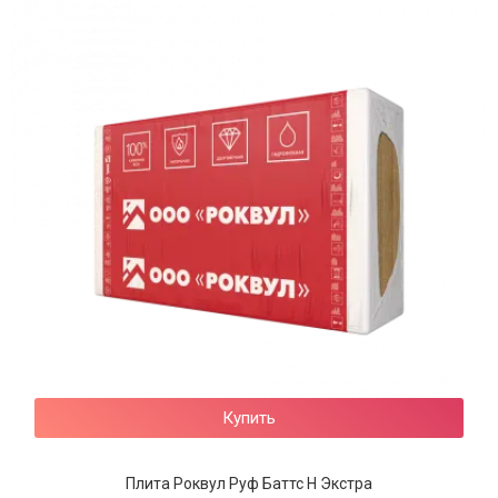
Купить
Плита Роквул Руф Баттс Н Экстра