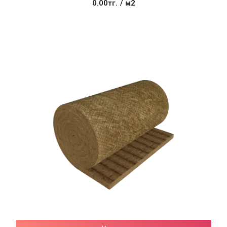
0.00тг.
/ м2