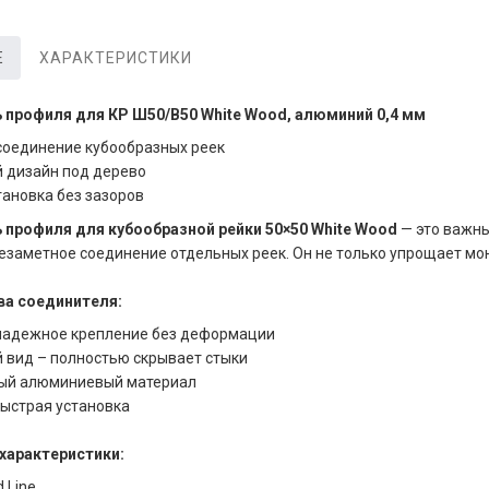
Е
ХАРАКТЕРИСТИКИ
 профиля для КР Ш50/В50 White Wood, алюминий 0,4 мм
оединение кубообразных реек
 дизайн под дерево
тановка без зазоров
 профиля для кубообразной рейки 50×50 White Wood
— это важны
езаметное соединение отдельных реек. Он не только упрощает мон
а соединителя:
надежное крепление без деформации
 вид – полностью скрывает стыки
ый алюминиевый материал
быстрая установка
характеристики:
 Line