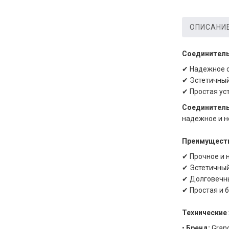
ОПИСАНИ
Соединитель
✔ Надежное с
✔ Эстетичный
✔ Простая ус
Соединитель
надежное и н
Преимуществ
✔ Прочное и 
✔ Эстетичный
✔ Долговечн
✔ Простая и 
Технические 
•
Бренд:
Grand