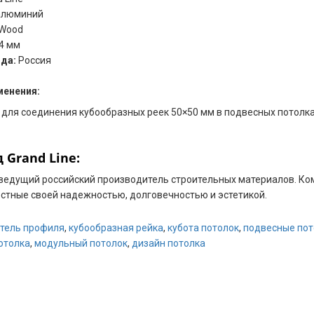
люминий
 Wood
4 мм
нда:
Россия
менения:
 для соединения кубообразных реек 50×50 мм в подвесных потолк
 Grand Line:
ведущий российский производитель строительных материалов. Ко
естные своей надежностью, долговечностью и эстетикой.
тель профиля
,
кубообразная рейка
,
кубота потолок
,
подвесные пот
отолка
,
модульный потолок
,
дизайн потолка