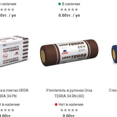
В наличии
В наличии
00тг.
/ уп
0.00тг.
/ уп
Купить
Купить
а в плитах URSA
Утеплитель в рулонах Ursa
Стек
RRA 34 PN
TERRA 34 RN (40)
т в наличии
Нет в наличии
0.00тг.
0.00тг.