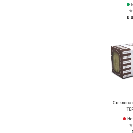
0.
Стекловат
TE
Не