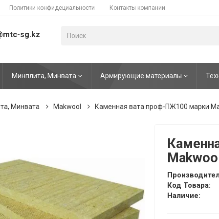
Политики конфидециальности
Контакты компании
@mtc-sg.kz
Минплита, Минвата
Армирующие материалы
Тех
та, Минвата
Makwool
Каменная вата проф-ПЖ100 марки M
Каменна
Makwoo
Производител
Код Товара:
Наличие: