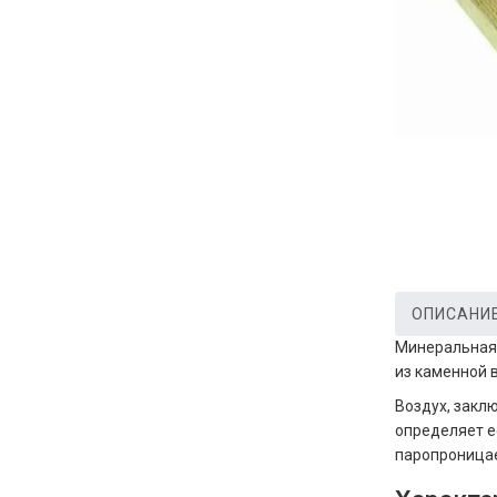
ОПИСАНИ
Минеральная 
из каменной 
Воздух, закл
определяет е
паропроницае