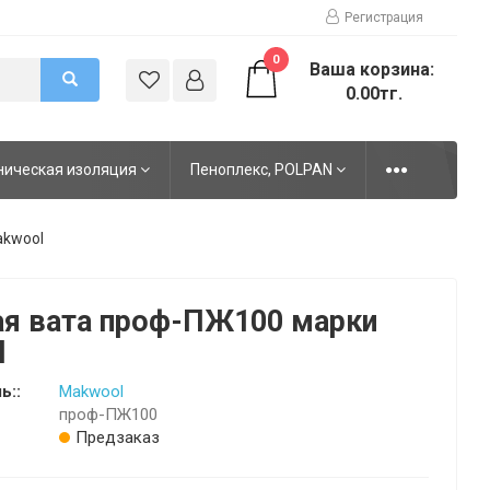
Регистрация
0
Ваша корзина:
0.00тг.
ническая изоляция
Пеноплекс, POLPAN
akwool
я вата проф-ПЖ100 марки
l
ь::
Makwool
проф-ПЖ100
Предзаказ