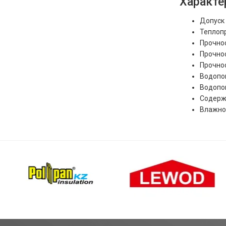
Характе
Допуск 
Теплопр
Прочнос
Прочнос
Прочнос
Водопог
Водопог
Содержа
Влажнос